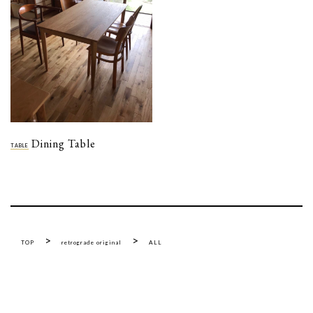
Dining Table
TABLE
>
>
TOP
retrograde original
ALL