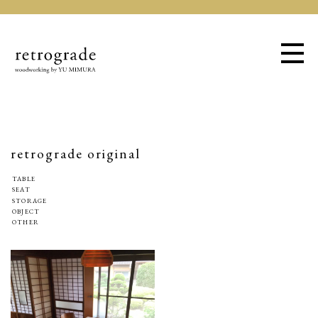
retrograde original
TABLE
SEAT
STORAGE
OBJECT
OTHER